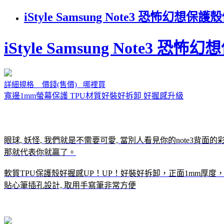
iStyle Samsung Note3 恐怖
iStyle Samsung Note3 恐怖
詳細規格 價錢(售價) 哪裡買
寬邊1mm螢幕保護 TPU材質好裝好拆卸 好握感升級
眼球, 妖怪, 我們就是不需要可愛, 當別人看見你的note3背
那就代表你就贏了。
軟質TPU保護殼好握感UP！UP！好裝好拆卸，正面1mm厚
貼心筆插孔設計, 取用手寫筆非常方便