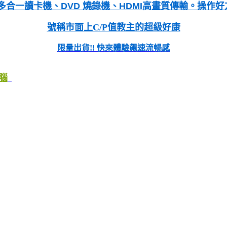
多合一讀卡機、DVD 燒錄機、HDMI高畫質傳輸。操作好方
號稱市面上C/P值教主的超級好康
限量出貨!! 快來體驗飆速流暢感
電腦