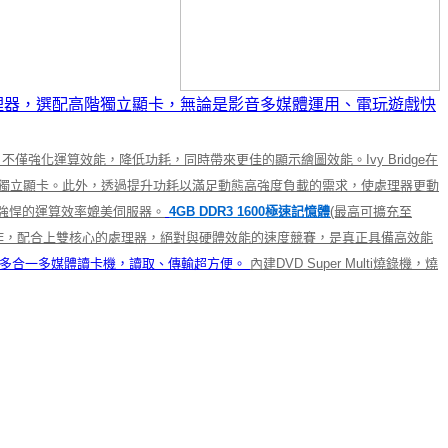
效處理器，選配高階獨立顯卡，無論是影音多媒體運用、電玩遊戲快
nm製程。不僅強化運算效能，降低功耗，同時帶來更佳的顯示繪圖效能。Ivy Bridge在
有中端獨立顯卡。此外，透過提升功耗以滿足動態高強度負載的需求，使處理器更動
強悍的運算效率媲美伺服器。
4GB DDR3 1600極速記憶體
(最高可擴充至
的動作，配合上雙核心的處理器，絕對與硬體效能的速度競賽，是真正具備高效能
多合一多媒體讀卡機，讀取、傳輸超方便。
內建DVD Super Multi燒錄機，燒