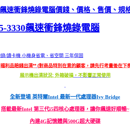
-3330飆速衝鋒燒錄電腦價錢、價格、售價、規
i5-3330飆速衝鋒燒錄電腦
MI/DVD燒錄/讀卡機 小機身省電、省空間 三年保固
**福利品賠錢出清**
(對商品特別在意的顧客，請先行考量後在下標
展示機出清狀況: 外箱破損
，
不影響正常使用
全新登場 英特爾Intel 最新一代處理器Ivy Bridge
搭載最新Intel 第三代i5四核心處理器，讓你飆速好順暢~
內建4G記憶體與500G超大硬碟