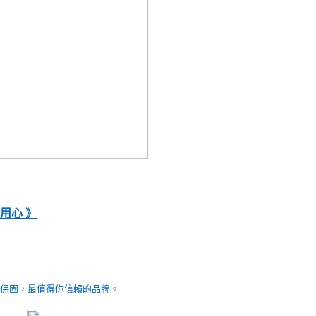
為用心 》
心保固，最值得你信賴的品牌。