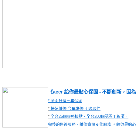
《acer 給你最貼心保固 - 不斷創新，因
* 全面升級三年保固
*
快速維修-今早送修 明晚取件
*
全台25個服務據點、全台200個認證工程師。
完整的售後服務、維修資訊ｅ化服務 。給你最貼