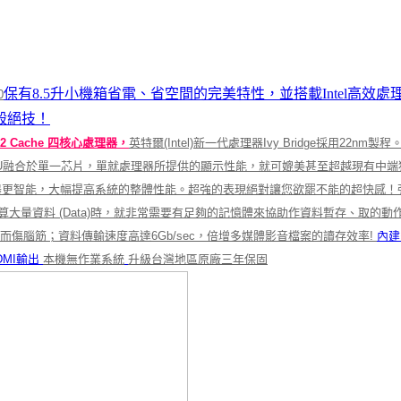
保有8.5升小機箱省電、省空間的完美特性，並搭載Intel高
0
殺絕技！
6MB L2 Cache 四核心處理器，
英特爾(Intel)新一代處理器Ivy Bridge採用22
PU和GPU融合於單一芯片，單就處理器所提供的顯示性能，就可媲美甚至超越現
器更智能，大幅提高系統的整體性能。超強的表現絕對讓您欲罷不能的超快感！
算大量資料 (Data)時，就非常需要有足夠的記憶體來協助作資料暫存、取
而傷腦筋；資料傳輸速度高達6Gb/sec，倍增多媒體影音檔案的讀存效率!
內建
DMI輸出
本機無作業系統
升級台灣地區原廠三年保固