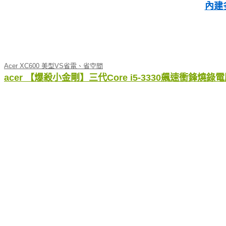
內建
Acer XC600 美型VS省電、省空間
acer 【爆殺小金剛】三代Core i5-3330飆速衝鋒燒錄