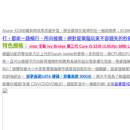
Aspire XC600擁有時尚黑亮面外型，適合擺放在家裡的任一個房間裡；XC60
打，都能一路暢行、所向披靡，絕對是電腦玩家不容錯失的秒
特色規格：
Intel 全新 Ivy Bridge 第三代 Core i5-3330 (3.0GHz) 
繪圖功能的整合能力比上代的Sandy bridge有更進一步的提升，將C
態。且可以根據平均功耗管理規則和散熱系統的設計智能優化性能，使處理
8G)！憶體容量大小也是影響電腦運作速度與效能的另一個關鍵，當處理器運
的超強組合。
採更高速SATA 硬碟，容量高達 500GB
，再也不用為了刪檔案
錄備份檔案(支援 CD/VCD/DVD格式)、讀取影音也一機都包辦!
支援
高畫質H