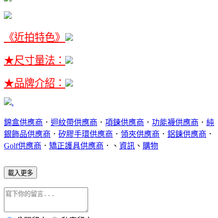
《近拍特色》
★尺寸量法：
★品牌介紹：
.
錦盒供應商
．
迴紋帶供應商
．
項鍊供應商
．
功能襪供應商
．
純
銀飾品供應商
．
矽膠手環供應商
．
領夾供應商
．
鋁鍊供應商
．
Golf供應商
．
矯正護具供應商
．、
資訊
、
購物
載入更多