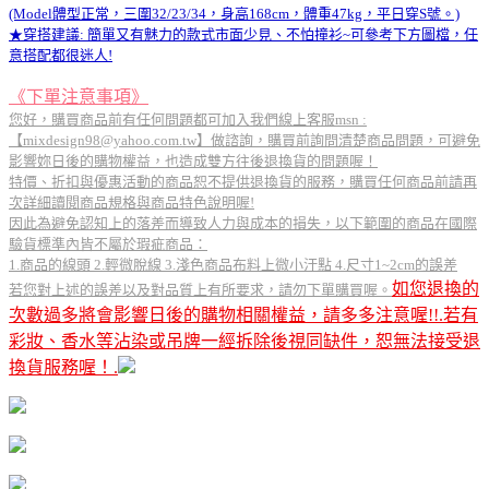
(Model體型正常，三圍32/23/34，身高168cm，體重47kg，平日穿S號。)
★穿搭建議: 簡單又有魅力的款式市面少見、不怕撞衫~可參考下方圖檔，任
意搭配都很迷人!
《下單注意事項》
您好，購買商品前有任何問題都可加入我們線上客服msn :
【mixdesign98@yahoo.com.tw】做諮詢，購買前詢問清楚商品問題，可避免
影響妳日後的購物權益，也造成雙方往後退換貨的問題喔！
特價、折扣與優惠活動的商品恕不提供退換貨的服務，購買任何商品前請再
次詳細讀閱商品規格與商品特色說明喔!
因此為避免認知上的落差而導致人力與成本的損失，以下範圍的商品在國際
驗貨標準內皆不屬於瑕疵商品：
1.商品的線頭 2.輕微脫線 3.淺色商品布料上微小汙點 4.尺寸1~2cm的誤差
如您退換的
若您對上述的誤差以及對品質上有所要求，請勿下單購買喔。
次數過多將會影響日後的購物相關權益，請多多注意喔!!.
若有
彩妝、香水等沾染或吊牌一經拆除後視同缺件，恕無法接受退
換貨服務喔！.