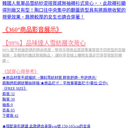
韓國人氣單品雪紡紗混搭質感無袖襯衫式背心，，此款襯衫顯
得別緻又有型！胸口往中央集中的翻蓋造型具有將肩膀收緊的
視覺效果，肩膀較厚的女生也適合穿著！
《360°商品影音展示》
【98%】品味達人雪紡層次背心
98% 賦予妳最舒適的時尚態度，堅持呈現商品質感重複穿搭不同造型的百變
服飾，及獨特的雜誌款服飾品， 讓你享受線上購物及滿足您享受搭配的樂
趣。
《試穿心得參考》
★商品材質手感描述: ~薄料雪紡材質 輕盈舒適~ 些許透光/
肩胸透肌網狀蕾絲拼接/★商品尺寸：平放量單面尺寸(單位:公分):
《FREE SIZE》
肩寬:32
胸寬:30
袖長:0
衣長:65
下擺寬:42
★搭配身形建議:此款適合身穿s-m號 150-165cm的女身