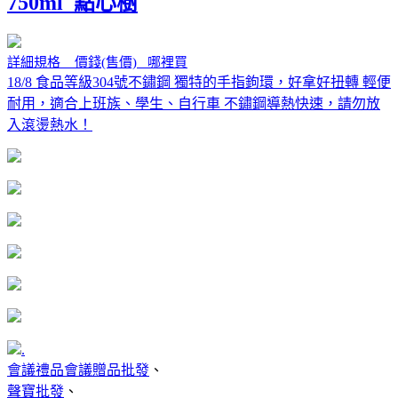
750ml_點心樹
詳細規格 價錢(售價) 哪裡買
18/8 食品等級304號不鏽鋼 獨特的手指鉤環，好拿好扭轉 輕便
耐用，適合上班族、學生、自行車 不鏽鋼導熱快速，請勿放
入滾燙熱水！
.
會議禮品會議贈品批發
、
聲寶批發
、