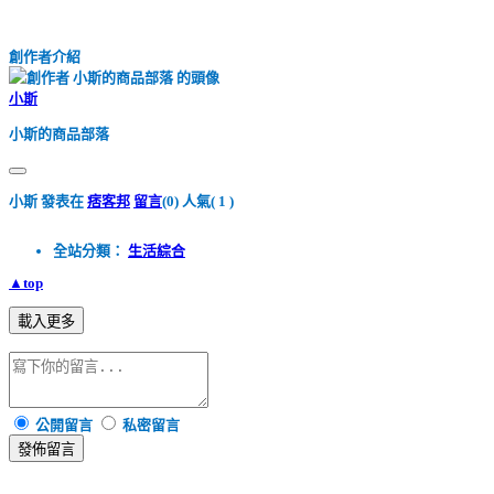
創作者介紹
小斯
小斯的商品部落
小斯 發表在
痞客邦
留言
(0)
人氣(
1
)
全站分類：
生活綜合
▲top
載入更多
公開留言
私密留言
發佈留言