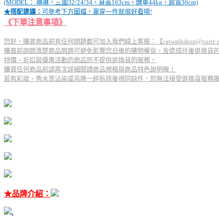
(MODEL： 琳琳，三圍32/24/34，身高163cm，體重44kg，肩寬36cm)
★搭配建議：
可參考下方圖檔，單穿一件就很好看唷!
《下單注意事項》
您好，購買商品前有任何問題都可加入我們線上客服：【catwalkshop@xuite.
購買前詢問清楚商品問題可避免影響您日後的購物權益、及造成往後退換貨
特價、折扣與優惠活動的商品恕不提供退換貨的服務，
購買任何商品前請再次詳細閱讀商品規格與商品特色說明喔！
若有彩妝、香水等沾染或吊牌一經拆除後視同缺件，恕無法接受退換貨服務
★品牌介紹：
.