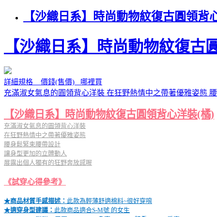
【沙織日系】時尚動物紋復古圓領背心
【沙織日系】時尚動物紋復古圓
詳細規格 價錢(售價) 哪裡買
充滿淑女氣息的圓領背心洋裝 在狂野熱情中之帶著優雅姿態 
【沙織日系】時尚動物紋復古圓領背心洋裝(橘)
充滿淑女氣息的圓領背心洋裝
在狂野熱情中之帶著優雅姿態
腰身鬆緊束腰帶設計
讓身型更加的立體動人
展露出個人獨有的狂野奔放感喔
《試穿心得參考》
★商品材質手感描述：
此款為輕薄舒適棉料~很好穿唷
★適穿身型建議：
此款商品適合S-M號 的女生