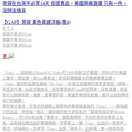
現貨在台灣不必等14天 保證真品，美國原廠直運 只有一件，
沒辦法換貨
【GAP】現貨 素色質感洋裝(黑4)
尺寸:4
肩寬平量:約37cm
胸圍平量:約41cm
衣長平量:約91cm
黑↓
『Gap』→由創辦人Donald G..Fisher於1969年創立於美國，同年8月在美國
三藩市，開設第一家Gap專賣店，是目前美國最大的服飾專賣品牌。
『Gap』最初的品牌名稱為”The Gap”，在英文詞彙裡的意思是差距、縫隙，
甚至是代溝，以此字眼命名，就是要意喻在Gap的世界裡，沒有鴻溝，甚至
是可以跨越年齡、階層，最重要的是，無論是哪個年齡層，都可以找到適合
自己的服飾。
帶有美式風情、在各式的服飾上都帶有經典美國風味的『Gap』，一再強調
它的出品，適合每一個人，最經典的例子是知名好「萊塢性感女星Sharon
Stone」，於1996年出席「奧斯卡」頒獎典禮時，不同於其他女星穿上名
家、或高級品牌出品的奢華晚裝，而是穿上一襲『Gap』出品的一款黑色、
簡洁、短袖襯衫。巨星穿『Gap』出席「奧斯卡」的新聞，更一時成為佳