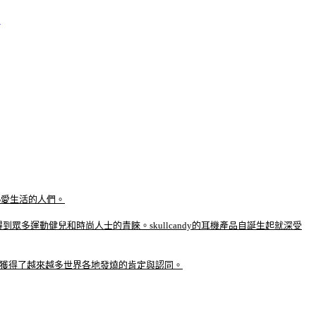
及熱愛生活的人們。
眾多運動健兒和時尚人士的青睞。skullcandy的耳機產品自誕生起就深受
現力也獲得了越來越多世界各地發燒的肯定與認同。