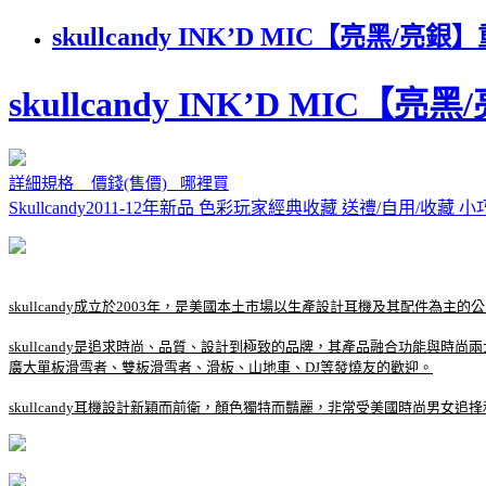
skullcandy INK’D MIC【
skullcandy INK’D MI
詳細規格 價錢(售價) 哪裡買
Skullcandy2011-12年新品 色彩玩家經典收藏 送禮/自用/收藏
skullcandy成立於2003年，是美國本土市場以生產設計耳機及其配件為主
skullcandy是追求時尚、品質、設計到極致的品牌，其產品融合功能與時
廣大單板滑雪者、雙板滑雪者、滑板、山地車、DJ等發燒友的歡迎。
skullcandy耳機設計新穎而前衛，顏色獨特而豔麗，非常受美國時尚男女