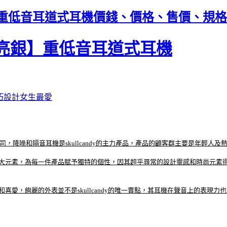
亮黑/亮銀】重低音耳道式耳機價錢、價格、售價、規格
C【亮黑/亮銀】重低音耳道式耳機
 小巧設計女生最愛
的公司，降噪和隔音耳機是skullcandy的主力產品，產品的顧客群主要是年輕人
尚兩大元素，為每一件產品賦予獨特的個性，因其超乎尋常的設計靈感和時尚元素得到
追捀和喜愛，絢麗的外表並不是skullcandy的唯一賣點，其耳機在聲音上的表