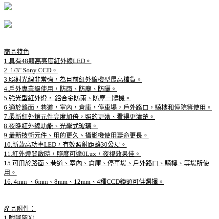
商品特色
1.具有48顆高亮度紅外線LED。
2. 1/3" Sony CCD。
3.照射光線非常強，為目前紅外線機型最高檔貨。
4.戶外專業級使用，防雨、防塵、防曬。
5.強光型紅外燈， 鋁合金防雨、防塵一體機。
6.適於路面，巷道，室內，倉庫，停車場，戶外路口，騎樓和停院等使用。
7.最新紅外燈元件亮度加倍，照的更遠、看得更清楚。
8.夜晚紅外線功能、光學式玻璃。
9.最新技術元件、用的更久、攝影機使用壽命更長。
10.新款高功率LED，有效照射距離30公尺。
11.紅外燈開啟時，照度可達0Lux，夜視效果佳。
15.可用於路面、巷道、室內、倉庫、停車場、戶外路口、騎樓、等場所使
用。
16. 4mm 、6mm、8mm、12mm、4種CCD鏡頭可供選擇。
產品附件：
1.附腳架X1