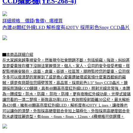
CCD攝影機(YES-268-4)
詳細規格 價錢(售價) 哪裡買
內建48顆紅外線LED 解析度有420TV 採用彩色Snoy CCD晶片
▇本商品詳細介紹
在大家越來越重視安全，然後現今社會問題不斷，包括偷竊、強盜、糾紛甚
至是愛車放在樓下沒辦法掌握情況，個人、家人、公司的安全倍受考驗，搭
配監視器安裝在、店面、倉庫、街道、社區等，隨時監控您的愛車、公司保
全多可以很清楚的掌握到了或是擔心愛車遭破壞或氣憤什麼東西都偷的竊
賊，還是有惡鄰住您隔壁等等，高品質，採用彩色1/3" Snoy CCD晶片，鏡
頭採用頂級CCD鏡頭，具有48顆高亮度紅外線LED，照射光線非常強，本體
為一體成型，防水，防霧， 防吹，防撞，更有夜晚紅外線功能、光學式玻璃
讓您看的一清二楚唷，新款高功率LED，有效照投射距離30公尺，最大解析
為420條，擁有48顆高亮度紅外線LED，解析度有420TV Ｌines，讓夜晚也
可以讓你的清楚，外殼採高硬度鋁合金加上陽極化、外殼採用高硬度鋁合金
防水處理炫麗造型。有4mm 、6mm、8mm、12mm、4種規格可供選擇。