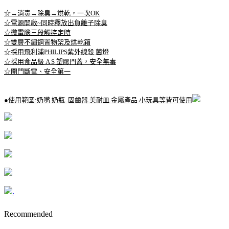
☆→消毒→除臭→烘乾，一次OK
☆電源開啟~同時釋放出負離子除臭
☆微電腦三段觸控定時
☆雙層不鏽鋼置物架及烘乾箱
☆採用飛利浦PHILIPS紫外線殺 菌燈
☆採用食品級 A S 塑膠門蓋，安全無毒
☆開門斷電、安全第一
●使用範圍:奶嘴.奶瓶..固齒器.美耐皿.金屬產品.小玩具等皆可使用
.
Recommended