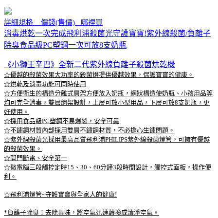
詳細規格 價錢(售價) 哪裡買
消毒烘乾一次完成飛利浦殺菌光守護寶寶!紫外線殺菌/負離子
除臭食品級PC塑鋼一次可放8支奶瓶
《小獅王辛巴》全新二代紫外線負離子殺菌烘乾機
☆優越的殺菌效果大功率的殺菌燈提供優越效果，保護寶寶的健康。
☆烘乾及消毒功能可同時使用
☆方便衛生的構造分離式層架方便放入奶瓶，網狀構造使奶瓶、小孩用品等
均可完全消毒，雙層網架設計，上層可放小型用品，下層可放8支奶瓶，更
好使用。
☆採用食品級PC塑鋼不易爆裂，安全可靠
☆不鏽鋼材質內部採用雙層不鏽鋼材質，不必擔心生鏽問題。
☆紫外線殺菌光採用最高品質飛利浦PHILIPS紫外線殺菌燈管，可擁有優越
的殺菌效果。
☆開門斷電、安全第一
☆微電腦三段觸控定時15、30、60分鐘3段時間設計，觸控式面板，操作便
利。
☆飛利浦燈管~守護寶寶與全家人的健康!
*負離子除臭：去除異味，將空氣迅速轉換成清淨空氣。