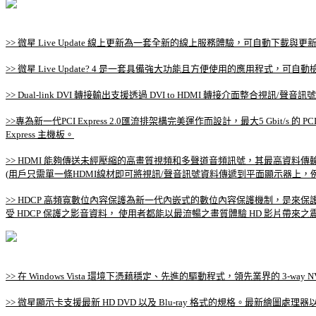
>> 微星 Live Update 線上更新為一套全新的線上服務體驗，可自動下
>> 微星 Live Update? 4 是一套具備強大功能且方便使用的應用程式
>> Dual-link DVI 轉接輸出支援透過 DVI to HDMI 轉接介面整合
>>專為新一代PCI Express 2.0匯流排架構完美運作而設計，最大5 Gbit/s 
Express 主機板。
>> HDMI 能夠傳送未經壓縮的高畫質視頻和多聲道音頻訊號，其最高資料傳輸
(用戶只需單一條HDMI線材即可將視訊/聲音訊號資料傳遞到平面顯示器上，
>> HDCP 高頻寬數位內容保護為新一代內嵌式的數位內容保護機制，是來保護
受 HDCP 保護之影音資料， 使用者都能以最流暢之畫質體驗 HD 影片帶來之
>> 在 Windows Vista 環境下憑藉穩定、先進的驅動程式，領先業界的 3-way NVID
>> 微星顯示卡支援最新 HD DVD 以及 Blu-ray 格式的規格。最新繪圖處理器以