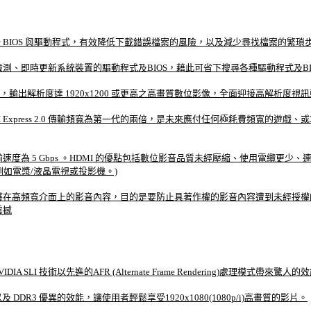
載與更新 BIOS 與驅動程式，有效降低下載錯誤檔案的風險，以及減少尋找檔案的繁瑣
，可自動檢測、即時更新系統裝置的驅動程式及BIOS，藉此可省下搜尋各種驅動程式及
視訊/聲音訊號，輸出解析度達 1920x1200 或更高之高畫質數位影像，全面迎接高解析度
的 PCI Express 2.0 傳輸頻寬為第一代的兩倍，是未來應付任何極耗費頻寬的遊戲、或
速度為 5 Gbps 。HDMI 的優點包括數位影音品質未經壓縮、使用電纜更少
例如電漿/液晶電視或投影機。)
在高頻寬介面上的影音內容，目的是要防止具著作權的影音內容遭到未經授權的複製。MS
震撼
IA SLI 技術以先進的AFR (Alternate Frame Rendering)處理模式帶來驚人
及 DDR3 優異的效能，讓使用者輕鬆享受1920x1080(1080p/i)高畫質的影片。