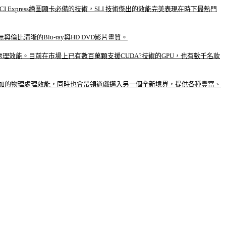
CI Express繪圖顯卡必備的技術，SLI 技術傑出的效能完美表現在時下最熱門
無與倫比清晰的Blu-ray與HD DVD影片畫質。
算處理效能。目前在市場上已有數百萬顆支援CUDA?技術的GPU，也有數千名軟
倍率增加的物理處理效能，同時也會帶領遊戲邁入另一個全新境界，提供各種豐富、