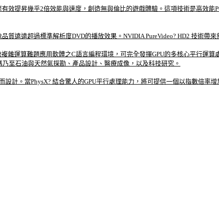
單個繪圖引擎有效提昇幾乎2倍效能與速度，創造無與倫比的遊戲體驗。這項技術是高效能P
質遠遠超過標準解析度DVD的播放效果。NVIDIA PureVideo? HD2 技術帶來
速設計解決複雜運算難題應用軟體之C語言編程環境，可完全發揮GPU的多核心平行運
編碼乃至石油與天然氣探勘、產品設計、醫療成像，以及科技研究。
技術而設計。當PhysX? 結合驚人的GPU平行處理能力，將可提供一個以指數