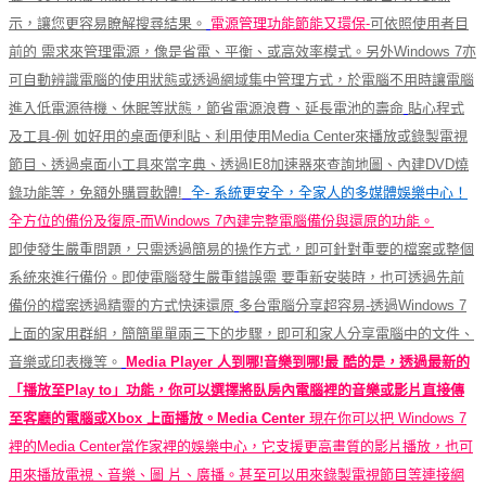
示，讓您更容易瞭解搜尋結果。
電源管理功能節能又環保-
可依照使用者目
前的 需求來管理電源，像是省電、平衡、或高效率模式。另外Windows 7亦
可自動辨識電腦的使用狀態或透過網域集中管理方式，於電腦不用時讓電腦
進入低電源待機、休眠等狀態，節省電源浪費、延長電池的壽命
貼心程式
及工具-例 如好用的桌面便利貼、利用使用Media Center來播放或錄製電視
節目、透過桌面小工具來當字典、透過IE8加速器來查詢地圖、內建DVD燒
錄功能等，免額外購買軟體!
全- 系統更安全，全家人的多媒體娛樂中心！
全方位的備份及復原-而Windows 7內建完整電腦備份與還原的功能。
即使發生嚴重問題，只需透過簡易的操作方式，即可針對重要的檔案或整個
系統來進行備份。即使電腦發生嚴重錯誤需 要重新安裝時，也可透過先前
備份的檔案透過精靈的方式快速還原
多台電腦分享超容易-透過Windows 7
上面的家用群組，簡簡單單兩三下的步驟，即可和家人分享電腦中的文件、
音樂或印表機等。
Media Player 人到哪!音樂到哪!最 酷的是，透過最新的
「播放至Play to」功能，你可以選擇將臥房內電腦裡的音樂或影片直接傳
至客廳的電腦或Xbox 上面播放。Media Center
現在你可以把 Windows 7
裡的Media Center當作家裡的娛樂中心，它支援更高畫質的影片播放，也可
用來播放電視、音樂、圖 片、廣播。甚至可以用來錄製電視節目等連接網