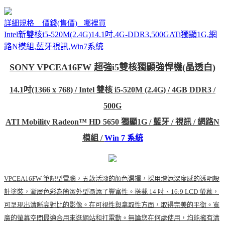
詳細規格 價錢(售價) 哪裡買
Intel新雙核i5-520M(2.4G)14.1吋,4G-DDR3,500GATi獨顯1G,網
路N模組,藍牙視訊,Win7系統
SONY VPCEA16FW 超強i5雙核獨顯強悍機
(晶透白)
14.1吋(1366 x 768) / Intel 雙核 i5-520M (2.4G) / 4GB DDR3 /
500G
ATI Mobility Radeon™ HD 5650 獨顯1G / 藍牙 / 視訊 / 網路N
模組 /
Win 7 系統
VPCEA16FW 筆記型電腦，五款活潑的顏色選擇，採用增添深度感的透明設
計塗裝，漸層色彩為簡潔外型憑添了豐富性。搭載 14 吋、16:9 LCD 螢幕，
可呈現出清晰高對比的影像。在可視性與拿取性方面，取得完美的平衡。寬
廣的螢幕空間最適合用來逛網站和打電動。無論您在何處使用，均能擁有清