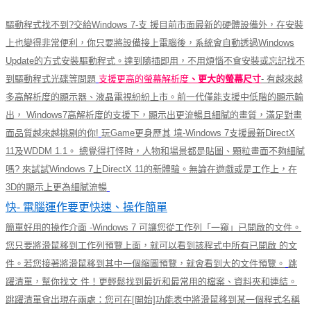
驅動程式找不到?交給Windows 7-支 援目前市面最新的硬體設備外，在安裝
上也變得非常便利，你只要將設備接上電腦後，系統會自動透過Windows
Update的方式安裝驅動程式。達到隨插即用，不用煩惱不會安裝或忘記找不
到驅動程式光碟等問題
支援更高的螢幕解析度
、更大的螢幕尺寸
- 有越來越
多高解析度的顯示器、液晶電視紛紛上市。前一代僅能支援中低階的顯示輸
出， Windows7高解析度的支援下，顯示出更流暢且細膩的畫質，滿足對畫
面品質越來越挑剔的你!
玩Game更身歷其 境-Windows 7支援最新DirectX
11及WDDM 1.1。 總覺得打怪時，人物和場景都是貼圖、顆粒畫面不夠細膩
嗎? 來試試Windows 7上DirectX 11的新體驗。無論在遊戲或是工作上，在
3D的顯示上更為細膩流暢
快- 電腦運作要更快速、操作簡單
簡單好用的操作介面 -Windows 7 可讓您從工作列「一窺」已開啟的文件。
您只要將滑鼠移到工作列預覽上面，就可以看到該程式中所有已開啟 的文
件。若您接著將滑鼠移到其中一個縮圖預覽，就會看到大的文件預覽。
跳
躍清單，幫你找文 件！更輕鬆找到最近和最常用的檔案、資料夾和連結。
跳躍清單會出現在兩處：您可在[開始]功能表中將滑鼠移到某一個程式名稱