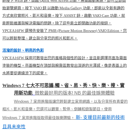
輕按下 WEB 鈕，開啟 Quick Web Access 功能，無需啟動系統，即可立即開
始瀏覽網頁。按下 VAIO 鈕 以啟動 Media Gallery 功能，即能以全新有趣的
方式來欣賞照片、影片和音樂。按下 ASSIST 鈕，啟動 VAIO Care 功能，就
能輕鬆維護與解決電腦的問題。除了這些能立即開啟功能的按鈕，
VPCEA16FW 還預先安裝了 PMB (Picture Motion Browser) VAIO Edition，您
可以輕鬆整理、建立與分享您的照片和影片。
活潑的設計、明亮的色彩
VPCEA16FW 採用可散發出您的風格與個性的設計，並且能選擇亮面及霧面
塗裝的機型。亮面機型在頂部與腕靠區散發出深遂的光澤感，像是表面上的
水將要從邊緣流下的感覺。
Windows 7 七大不可思議-觸、省、易、秀、快、樂、搜、實
用新功能
微軟最好用的版本! NB 的最佳娛樂體驗
Windows 7 家用進階版讓您輕鬆建立家用網路，以及分享所有喜愛的
相片、影片和音樂。您還可以觀賞、暫停、倒轉和錄製節目。使用
新- 支援目前最新的技術
Windows 7 家用進階版取得最佳娛樂體驗。
且具未來性