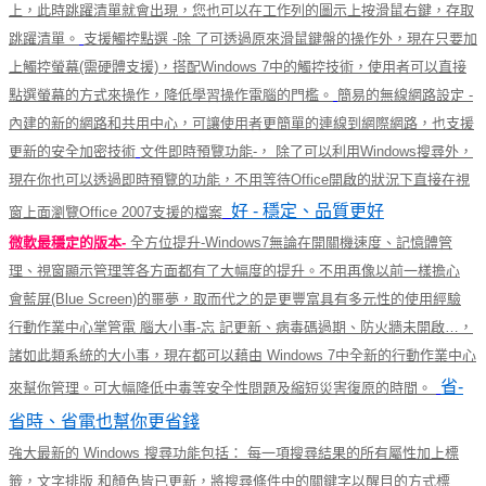
上，此時跳躍清單就會出現，您也可以在工作列的圖示上按滑鼠右鍵，存取
跳躍清單。
支援觸控點選 -除 了可透過原來滑鼠鍵盤的操作外，現在只要加
上觸控螢幕
(需硬體支援)
，搭配Windows 7中的觸控技術，使用者可以直接
點選螢幕的方式來操作，降低學習操作電腦的門檻。
簡易的無線網路設定 -
內建的新的網路和共用中心，可讓使用者更簡單的連線到網際網路，也支援
更新的安全加密技術
文件即時預覽功能-， 除了可以利用Windows搜尋外，
現在你也可以透過即時預覽的功能，不用等待Office開啟的狀況下直接在視
好 - 穩定、品質更好
窗上面瀏覽Office 2007支援的檔案
微軟最穩定的版本-
全方位提升-Windows7無論在開關機速度、記憶體管
理、視窗顯示管理等各方面都有了大幅度的提升。不用再像以前一樣擔心
會藍屏(Blue Screen)的噩夢，取而代之的是更豐富具有多元性的使用經驗
行動作業中心掌管電 腦大小事-忘 記更新、病毒碼過期、防火牆未開啟…，
諸如此類系統的大小事，現在都可以藉由 Windows 7中全新的行動作業中心
省-
來幫你管理。可大幅降低中毒等安全性問題及縮短災害復原的時間。
省時、省電也幫你更省錢
強大最新的 Windows 搜尋功能包括： 每一項搜尋結果的所有屬性加上標
籤，文字排版 和顏色皆已更新，將搜尋條件中的關鍵字以醒目的方式標