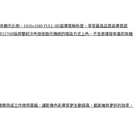
比例，1920x1080 FULL HD高畫質解析度，享受最高品質高畫質感
P2370H採用雙射注色技術取代傳統的噴染方式上色，不含易揮發有毒的有機
體的娛樂應用或工作使用電腦，讓影像色彩畫質更生動逼真，都能擁有更好的效率，