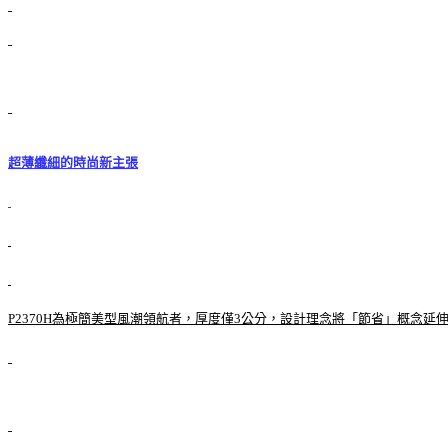
超薄纖細的時尚新主張
P2370H為極簡美型風潮領航者，厚度僅3公分，設計理念將「節省」概念延伸