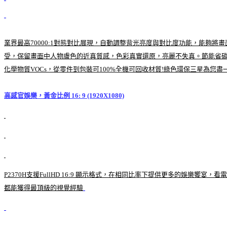
業界最高70000:1對態對比展現，自動調整背光亮度與對比度功能，能夠將畫面
受，保留畫面中人物膚色的近真質感，色彩真實還原，亮麗不失真。節能省碳新
化學物質VOCs，從零件到包裝可100%全機可回收材質!綠色環保三星為您盡
高感官娛樂，黃金比例 16: 9 (1920X1080)
P2370H支援FullHD 16:9 顯示格式，在相同比率下提供更多的
都能獲得最頂級的視覺經驗