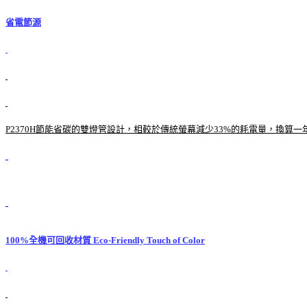
省電節源
P2370H節能省碳的雙燈管設計，相較於傳統螢幕減少33%的耗電量，換算一
100%全機可回收材質 Eco-Friendly Touch of Color