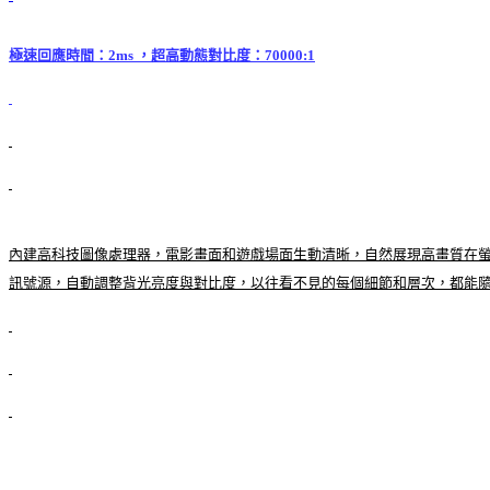
極速回應時間：2ms ，超高動態對比度：70000:1
內建高科技圖像處理器，電影畫面和遊戲場面生動清晰，自然展現高畫質在螢幕
訊號源，自動調整背光亮度與對比度，以往看不見的每個細節和層次，都能