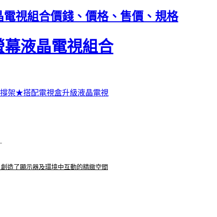
寬螢幕液晶電視組合價錢、價格、售價、規格
吋 寬螢幕液晶電視組合
水晶琉璃支撐架★搭配電視盒升級液晶電視
，創造了顯示器及環境中互動的精緻空間