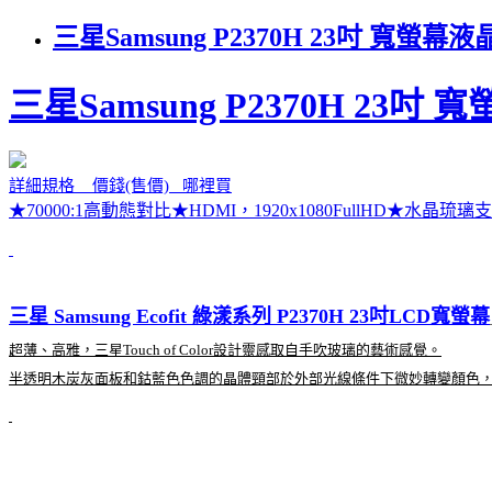
三星Samsung P2370H 23吋 
三星Samsung P2370H 23
詳細規格 價錢(售價) 哪裡買
★70000:1高動態對比★HDMI，1920x1080FullHD★
三星 Samsung Ecofit 綠漾系列 P2370H 23吋LCD寬螢幕
超薄、高雅，三星Touch of Color設計靈感取自手吹玻璃的藝術感覺。
半透明木炭灰面板和鈷藍色色調的晶體頸部於外部光線條件下微妙轉變顏色