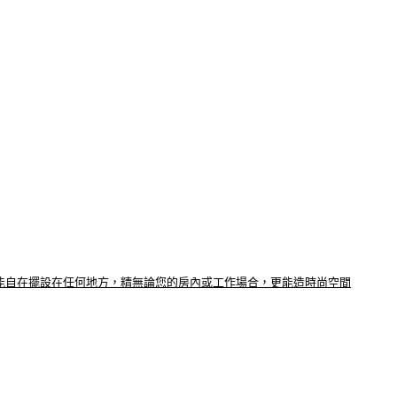
， 更能自在擺設在任何地方，精無論您的房內或工作場合，更能造時尚空間