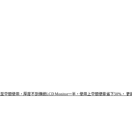
至空間使用，厚度不到傳統LCD Monitor一半，使用上空間便能省下50%