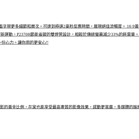
呈現更多細節和層次。可達到極速2毫秒反應時間，展現絕佳流暢度。 16:9黃金顯示
運動，P2370H節能省碳的雙燈管設計，相較於傳統螢幕減少33%的耗電量。
一份心力。讓你用的更安心!!
娛樂饗宴，看電影的黃金比例，在家也能享受最高畫質的影像效果，感動更寬廣，多媒