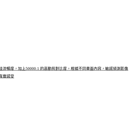
度，加上50000:1 的高動態對比度，根據不同畫面內容，敏感偵測影像
真實感受