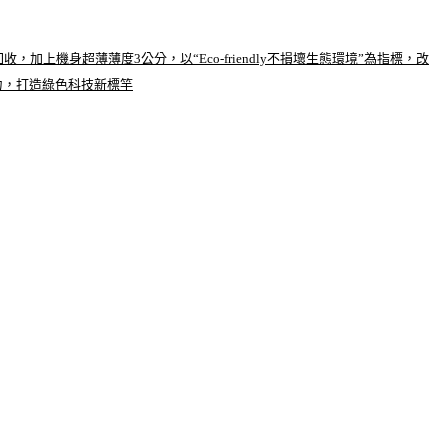
收，加上機身超薄薄度3公分，以“Eco-friendly不損壞生態環境”為指標，改
力，打造綠色科技新標竿