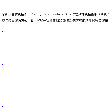
全新水晶透色技術ToC 2.0（Touch of Color 2.0），以雙射注色
變包裝與運送方式，四十呎船運貨櫃在P2370H減少包裝後能增加30% 