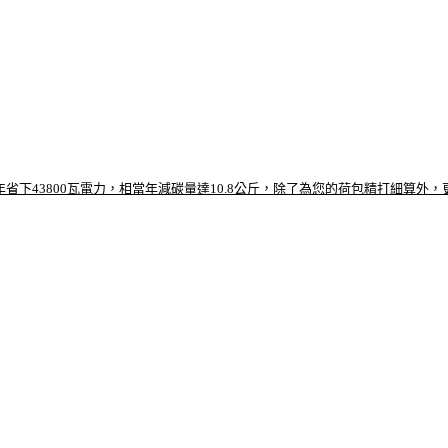
年省下43800瓦電力，相當年減碳量達10.8公斤，除了為您的荷包精打細算外