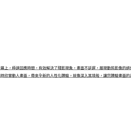
上，極速回應時間，有效解決了殘影現象，畫面不延遲，展現動態影像的絕佳流暢
隨時欣賞動人畫面，帶來全新的人性化體驗，就像深入其境般，讓您體驗畫面的