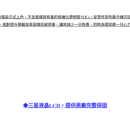
技術取代傳統的噴染方式上色，不含易揮發有毒的有機化學物質VOCs，從零件到包裝全機可回
裝運量，相對提升運輸效率與降低碳用量，讓地球少一分負擔，同時為環保盡一分心
◆三星液晶LCD，提供原廠完整保固