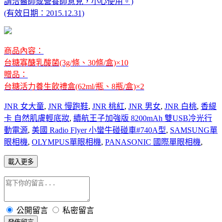
請洽醫師或營養師意見，小心使用。)
(有效日期：2015.12.31)
商品內容：
台糖寡醣乳酸菌(3g/條、30條/盒)×10
贈品：
台糖活力養生飲禮盒(62ml/瓶、8瓶/盒)×2
JNR 女大童
,
JNR 慢跑鞋
,
JNR 桃紅
,
JNR 男女
,
JNR 白桃
,
香緹
卡 自然肌膚輕底妝
,
續航王子加強版 8200mAh 雙USB冷光行
動電源
,
美國 Radio Flyer 小蠻牛碰碰車#740A型
,
SAMSUNG單
眼相機
,
OLYMPUS單眼相機
,
PANASONIC 國際單眼相機
,
載入更多
公開留言
私密留言