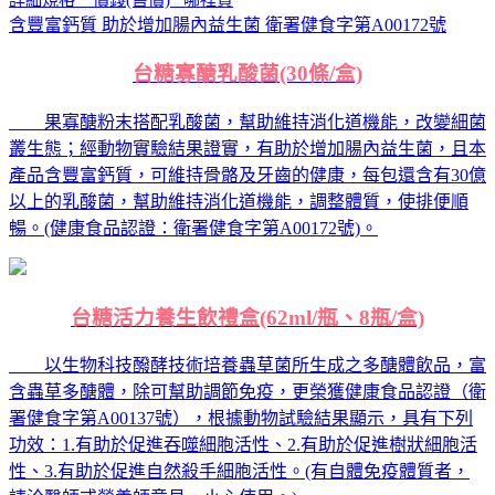
含豐富鈣質 助於增加腸內益生菌 衛署健食字第A00172號
台糖寡醣乳酸菌(30條/盒)
果寡醣粉末搭配乳酸菌，幫助維持消化道機能，改變細菌
叢生態；經動物實驗結果證實，有助於增加腸內益生菌，且本
產品含豐富鈣質，可維持骨骼及牙齒的健康，每包還含有30億
以上的乳酸菌，幫助維持消化道機能，調整體質，使排便順
暢。(健康食品認證：衛署健食字第A00172號)。
台糖活力養生飲禮盒(62ml/瓶、8瓶/盒)
以生物科技醱酵技術培養蟲草菌所生成之多醣體飲品，富
含蟲草多醣體，除可幫助調節免疫，更榮獲健康食品認證（衛
署健食字第A00137號），根據動物試驗結果顯示，具有下列
功效：1.有助於促進吞噬細胞活性、2.有助於促進樹狀細胞活
性、3.有助於促進自然殺手細胞活性。(有自體免疫體質者，