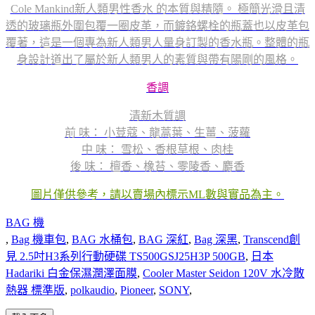
Cole Mankind新人類男性香水 的本質與精隨。 極簡光滑且清
透的玻璃瓶外圍包覆一圈皮革，而鍍鉻螺栓的瓶蓋也以皮革包
覆著，這是一個專為新人類男人量身訂製的香水瓶。整體的瓶
身設計道出了屬於新人類男人的素質與帶有陽剛的風格。
香調
清新木質調
前 味： 小荳蔻、龍蒿葉、生薑、菠蘿
中 味： 雪松、香根草根、肉桂
後 味： 檀香、橡苔、零陵香、麝香
圖片僅供參考，請以賣場內標示ML數與實品為主。
BAG 機
,
Bag 機車包
,
BAG 水桶包
,
BAG 深紅
,
Bag 深黑
,
Transcend創
見 2.5吋H3系列行動硬碟 TS500GSJ25H3P 500GB
,
日本
Hadariki 白金保濕潤澤面膜
,
Cooler Master Seidon 120V 水冷散
熱器 標準版
,
polkaudio
,
Pioneer
,
SONY
,