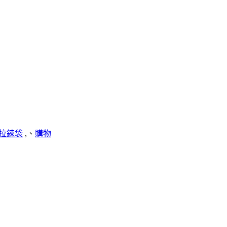
on 拉鍊袋
,、
購物