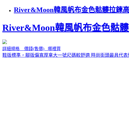
River&Moon韓風帆布金色骷髏拉
River&Moon韓風帆布金色
詳細規格 價錢(售價) 哪裡買
鞋版標準，腳版偏寬厚拿大一號尺碼較舒適 時尚街頭最具代表性