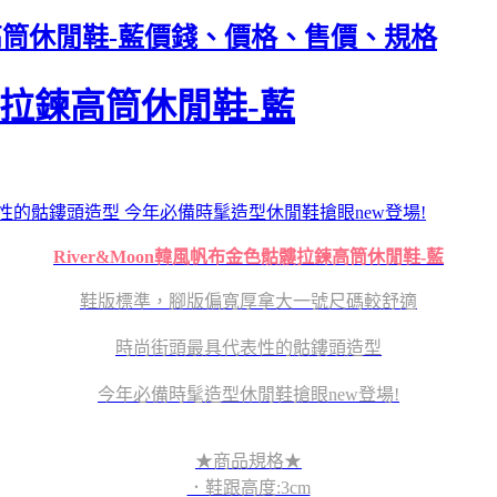
鍊高筒休閒鞋-藍價錢、價格、售價、規格
骷髏拉鍊高筒休閒鞋-藍
的骷鏤頭造型 今年必備時髦造型休閒鞋搶眼new登場!
River&Moon韓風帆布金色骷髏拉鍊高筒休閒鞋-藍
鞋版標準，腳版偏寬厚拿大一號尺碼較舒適
時尚街頭最具代表性的骷鏤頭造型
今年必備時髦造型休閒鞋搶眼new登場!
★商品規格★
．鞋跟高度:3cm