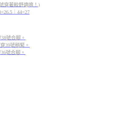
號穿著較舒適唷！)
=26.5｜44=27
穿38號合腳。
肉，穿39號稍緊。
穿36號合腳。