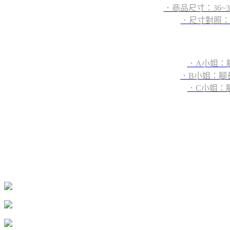
．商品尺寸：36
．尺寸對照：36=2
．A小姐：腳
．B小姐：腳長2
．C小姐：腳