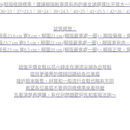
~39(鞋版楦頭標準！建議腳版較寬厚有肉的美女請選擇比平常大一
3｜37=23.5｜38=24｜39=24.5｜40=25｜41=25.5｜42=26｜43
試穿感想：
長23.6 cm 寬9.cm，腳圍21 cm (腳版最寬處一圈)，腳版偏瘦，
3.7 cm 寬9.5 cm，腳圍22 cm (腳版最寬處一圈)，腳版寬有
長23 cm 寬8.5 cm，腳圍20 cm (腳版最寬處一圈)，腳版正常，
超值平價女鞋以花小錢走在潮流尖端為出發點
提供更優惠的價錢回饋給各位美眉
接近賠本販售，材質和一般流行女鞋也略有不同
希望各位美眉不要用同樣標準來看待喔
先看清楚再選購，有任何問題歡迎先和客服洽詢～