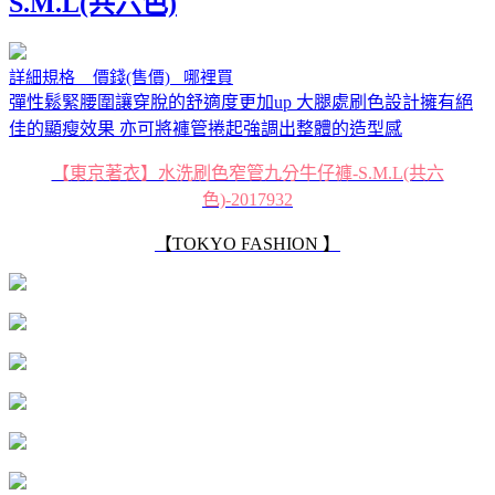
S.M.L(共六色)
詳細規格 價錢(售價) 哪裡買
彈性鬆緊腰圍讓穿脫的舒適度更加up 大腿處刷色設計擁有絕
佳的顯瘦效果 亦可將褲管捲起強調出整體的造型感
【東京著衣】水洗刷色窄管九分牛仔褲-S.M.L(共六
色)-2017932
【TOKYO FASHION 】