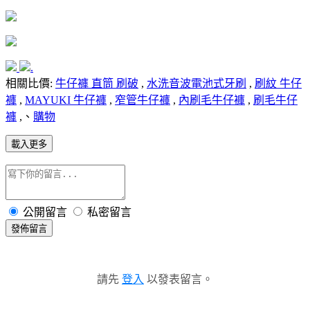
.
相關比價:
牛仔褲 直筒 刷破
,
水洗音波電池式牙刷
,
刷紋 牛仔
褲
,
MAYUKI 牛仔褲
,
窄管牛仔褲
,
內刷毛牛仔褲
,
刷毛牛仔
褲
,、
購物
載入更多
公開留言
私密留言
發佈留言
請先
登入
以發表留言。