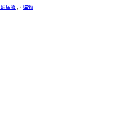
u 玻尿酸
,、
購物