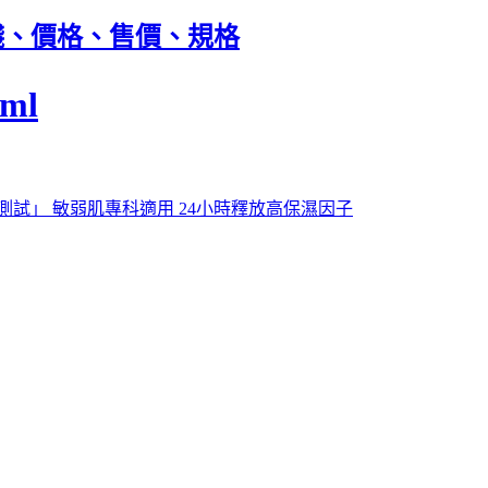
價錢、價格、售價、規格
ml
試」 敏弱肌專科適用 24小時釋放高保濕因子