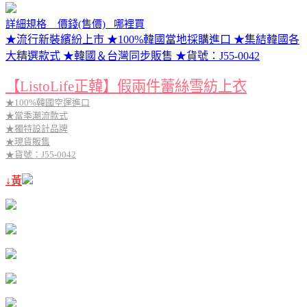
詳細規格 價錢(售價) 哪裡買
★流行新裝繽紛上市 ★100%韓國當地採購進口 ★集結韓國各
大精選款式 ★韓國＆台灣同步販售 ★貨號：J55-0042
【ListoLife正韓】假兩件蕾絲雪紡上衣
★100%韓國空運進口
★當季潮流款式
★獨特設計品牌
★現貨販售
★貨號：J55-0042
↓黃