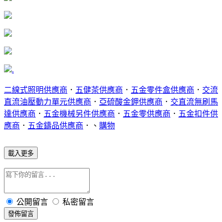
.
二線式照明供應商
．
五健茶供應商
．
五金零件盒供應商
．
交流
直流油壓動力單元供應商
．
亞硫酸金鉀供應商
．
交直流無刷馬
達供應商
．
五金機械另件供應商
．
五金零供應商
．
五金扣件供
應商
．
五金鑄品供應商
．、
購物
載入更多
公開留言
私密留言
發佈留言