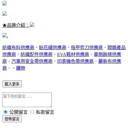
★品牌介紹：
.
紡織布料供應商
．
貼花繡供應商
．
指甲剪刀供應商
．
閥類產品
供應商
．
紡織配件供應商
．
EVA鞋材供應商
．
車側飾條供應
商
．
汽車用安全帶供應商
．
印表機色帶供應商
．
麗新布供應
商
．、
購物
載入更多
公開留言
私密留言
發佈留言