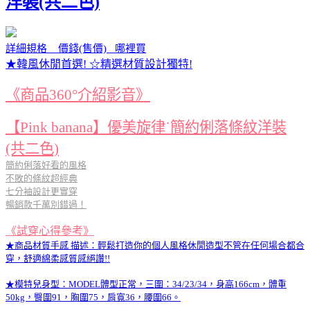
洋裝(共二色)
詳細規格 價錢(售價) 哪裡買
★韓風休閒首選! ☆精選材質設計獨特!
《商品360°介紹影音》
【Pink banana】優美旋律˙簡約俐落條紋洋裝
(共二色)
簡約俐落好看的風格
不敗的條紋超經典
七分袖設計更實穿
暢銷款千萬別錯過！
《試穿心得參考》
★商品材質手感 描述：輕鬆打造你的個人風格休閒造型不管在任何場合都合
穿，舒適綿柔感質感絕讚!!
★模特兒身型：MODEL體型正常，三圍：34/23/34，身高166cm，體重
50kg，臀圍91，胸圍75，肩寬36，腰圍66。