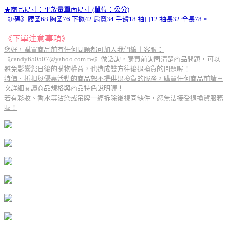
★商品尺寸：平放量單面尺寸 (單位：公分)
《F碼》腰圍68 胸圍76 下擺42 肩寬34 手臂18 袖口12 袖長32 全長78。
《下單注意事項》
您好，購買商品前有任何問題都可加入我們線上客服：
《candy650507@yahoo.com.tw》做諮詢，購買前詢問清楚商品問題，可以
避免影響您日後的購物權益，也造成雙方往後退換貨的問題喔！
特價、折扣與優惠活動的商品恕不提供退換貨的服務，購買任何商品前請再
次詳細閱讀商品規格與商品特色說明喔！
若有彩妝、香水等沾染或吊牌一經拆除後視同缺件，恕無法接受退換貨服務
喔！