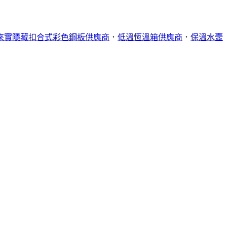
來實隱藏扣合式彩色鋼板供應商
．
低溫恆溫箱供應商
．
保溫水壼