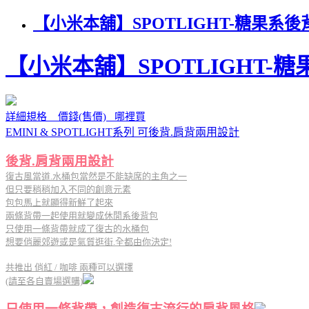
【小米本舖】SPOTLIGHT-糖果
【小米本舖】SPOTLIGHT-
詳細規格 價錢(售價) 哪裡買
EMINI & SPOTLIGHT系列 可後背.肩背兩用設計
後背.肩背兩用設計
復古風當道.水桶包當然是不能缺席的主角之一
但只要稍稍加入不同的創意元素
包包馬上就顯得新鮮了起來
兩條背帶一起使用就變成休閒系後背包
只使用一條背帶就成了復古的水桶包
想要俏麗郊遊或是氣質逛街.全都由你決定!
共推出 俏紅 / 咖啡 兩種可以選擇
(請至各自賣場選購)
只使用一條背帶，創造復古流行的肩背風格