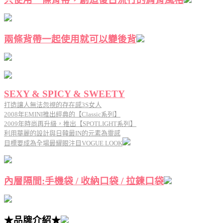
兩條背帶一起使用就可以變後背
SEXY & SPICY & SWEETY
打造讓人無法忽視的存在感3S女人
2008年EMINI推出經典的【Classic系列】
2009年時尚再升級，推出【SPOTLIGHT系列】
利用華麗的設計與日韓最IN的元素為靈感
目標要成為全場最耀眼注目VOGUE LOOK
內層隔間:手機袋 / 收納口袋 / 拉鍊口袋
★品牌介紹★