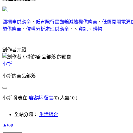
.
圍欄車供應商
．
低背隙行星齒輪減速機供應商
．
低價開關電源
袋供應商
．
侵權分析處理供應商
．、
資訊
、
購物
創作者介紹
小斯
小斯的商品部落
小斯 發表在
痞客邦
留言
(0)
人氣(
0
)
全站分類：
生活綜合
▲top